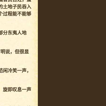
的土地子民吞入
个过程能不能够
部分东夷人地
有明说，但很显
范闲冷笑一声，
，旋即叹息一声