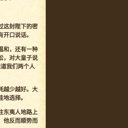
过这封陛下的密
有开口说话。
温和，还有一种
松，对大皇子说
难道我们两个人
耗越少越好。大
佳地选择。
往东夷人地路上
。他反而顺势而