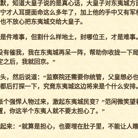
默，知道大皇子说的是真心话，大皇子对东夷城方
宁才人耳提面命这么多年了，加上他的手中又有军
也不放心把东夷城交给大皇子。
是件难事，但割什么样地土，封哪位王，才是难事
有催我，我在东夷城再呆一阵，帮助你收拢一下局
定之后，我就回京。”
头，然后说道：“监察院还需要你统管，父皇想必
都后打探一下，究竟东夷城这边将来是个什么安排
个强悍人物过来，激起东夷城民变？”范闲微笑望
置，你这半个东夷人就不要太担心了。”
来：“就算是担心，也要埋在肚子里，不能让人瞧