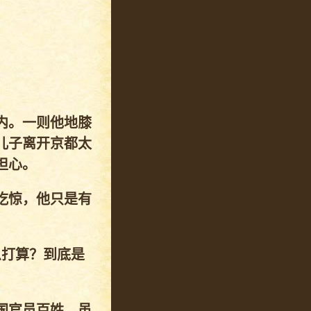
内。一则他地膝
儿子离开京都太
担心。
吃惊，他只是有
么打算？到底是
国官员百姓，虽