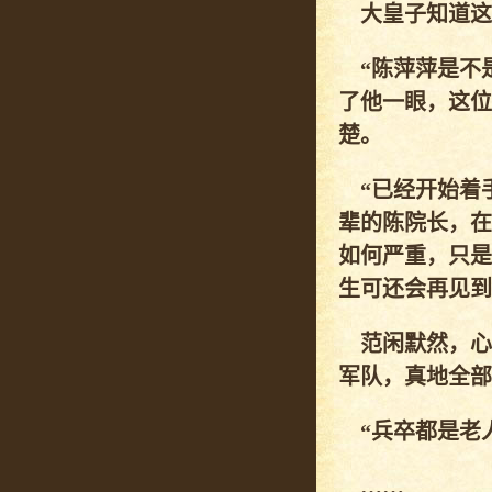
大皇子知道这
“陈萍萍是不是
了他一眼，这位
楚。
“已经开始着手
辈的陈院长，在
如何严重，只是
生可还会再见到
范闲默然，心
军队，真地全部
“兵卒都是老人
……