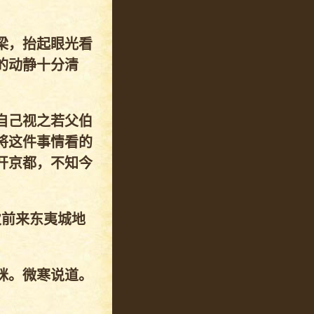
梁，抬起眼光看
的动静十分清
自己视之若父伯
将这件事情看的
开京都，不知今
次前来东夷城地
眯。微寒说道。