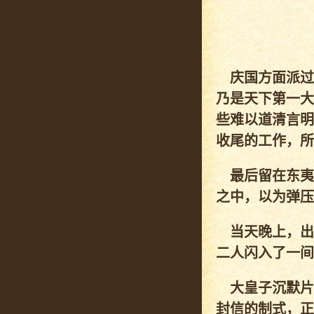
庆国方面派过
乃是天下第一大
些难以道清言明
收尾的工作，所
最后留在东夷
之中，以为弹压
当天晚上，出
二人闪入了一间
大皇子沉默片
封信的制式，正