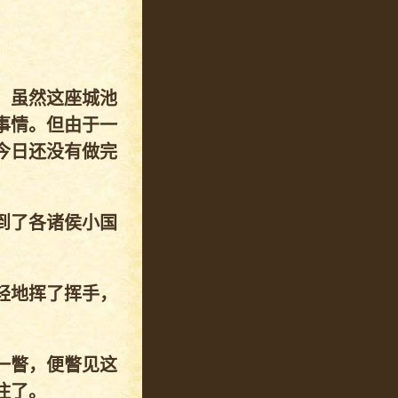
，虽然这座城池
事情。但由于一
今日还没有做完
到了各诸侯小国
轻地挥了挥手，
一瞥，便瞥见这
住了。