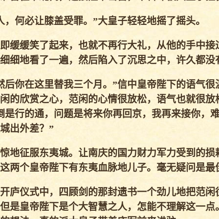
，何必让膝盖受罪。”大皇子轻轻地摇了摇头。
即缓缓笑了起来，也就不再行大礼，从他的手中接
细细地看了一遍，然后陷入了沉思之中，许久都没
后你在这里替我三个月。”信中皇帝陛下的语气很
闲的欣赏之心，范闲的心情很放松，语气也就很放
倒是行的通，问题是将来你再回京，我再来接你，
城出外差？”
惊地征服东夷城。让南庆的国力财力军力受到的损
这两个皇帝陛下有东夷血脉地儿子。毫无疑问是最
开庐仪式中，四顾剑的那封遗书一个劲儿地把范闲
但是皇帝陛下是个大智慧之人，怎能不理解这一点