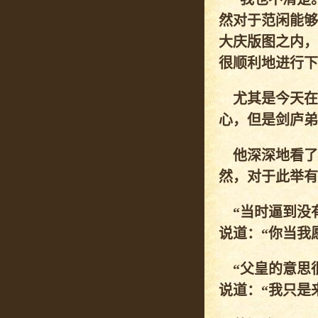
然对于范闲能够
大庆版图之内，
很顺利地进行下
尤其是今天在
心，但是剑庐弟
他深深地看了
然，对于此举有
“当时逼到没有
说道：“你当我
“父皇的意思很
说道：“我只是