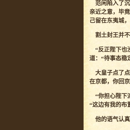
范闲陷入了沉
亲近之意，毕竟
己留在东夷城，
割土封王并不
“反正陛下也没
道：“待事态稳
大皇子点了点
在京都，你回京
“你担心陛下派
“这边有我的布
他的语气认真起