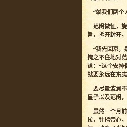
“就我们两个人
范闲微怔，旋
旨，拆开封开，
“我先回京，然
掩之不住地对范
道：“这个安排
就要永远在东夷
要尽量波澜不
皇子以及范闲，
虽然一个月前
拉，针指帝心，