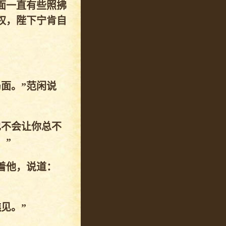
面一直有些照拂
权，陛下宁肯自
。
面。”范闲说
也不会让你总不
。”
着他，说道：
见。”