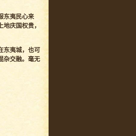
服东夷民心来
上地庆国权贵，
在东夷城，也可
混杂交融。毫无