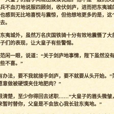
兵不血刃地说服四顾剑，收伏剑庐，进而把东夷城
也感到无比地喜悦与震惊，但他想地更多的是，这
去。
东夷城外，虽然万名庆国铁骑十分有效地震慑了大
子们的表现，让大皇子有些警惕。
范闲一眼，说道：“关于剑庐地事情，陛下虽然没
些不喜。”
办法，要不我就接手剑庐，要不就要从头开始。”
愿意做被硬馍夹住地肥肉？”
清楚，至少你得回去述职……”大皇子的眉头微皱
来暂时替你，父皇是不会放心我长驻东夷地。”