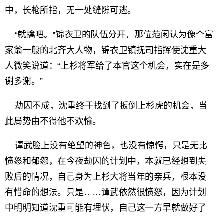
中，长枪所指，无一处缝隙可逃。
“就擒吧。”锦衣卫的队伍分开，那位范闲认为像个富
家翁一般的北齐大人物，锦衣卫镇抚司指挥使沈重大
人微笑说道：“上杉将军给了本官这个机会，实在是多
谢多谢。”
劫囚不成，沈重终于找到了扳倒上杉虎的机会，当
此局势由不得他不欢愉。
谭武脸上没有绝望的神色，也没有惊愕，只是无比
愤怒和郁怨，在今夜劫囚的计划中，本就已经想到失
败后的情况，自己身为上杉大将当年的亲兵，根本没
有惜命的想法。只是……谭武依然很愤怒，因为计划
中明明知道沈重可能有埋伏，自己这一方早就做好了