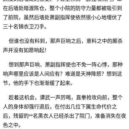
在后墙处暗渡陈仓，整个小院的防守力量都被吸引到
了前院，虽然后墙处萧副指挥使依然很小心地埋伏了
三十名锦衣卫刀手。
但谁也没有料到，那声巨响之后，意料之中的厮杀
声并没有如愿响起！
想到那声巨响，萧副指挥使也不免一阵心悸，那种
响声哪里应该是人间应有？难道是天神降怒？想到这
节，他的手下也渐渐缓了起来。
趁着这机会，谭武一声厉喝，直拳抢攻向前，整个
人的身体却强行退后，在付出几位下属生命代价之
后，残留的**名黑衣人已经杀出了院门，准备消失在夜
色之中。