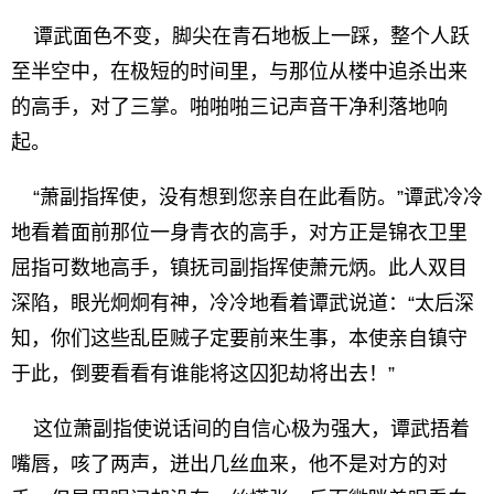
谭武面色不变，脚尖在青石地板上一踩，整个人跃
至半空中，在极短的时间里，与那位从楼中追杀出来
的高手，对了三掌。啪啪啪三记声音干净利落地响
起。
“萧副指挥使，没有想到您亲自在此看防。”谭武冷冷
地看着面前那位一身青衣的高手，对方正是锦衣卫里
屈指可数地高手，镇抚司副指挥使萧元炳。此人双目
深陷，眼光炯炯有神，冷冷地看着谭武说道：“太后深
知，你们这些乱臣贼子定要前来生事，本使亲自镇守
于此，倒要看看有谁能将这囚犯劫将出去！”
这位萧副指使说话间的自信心极为强大，谭武捂着
嘴唇，咳了两声，迸出几丝血来，他不是对方的对