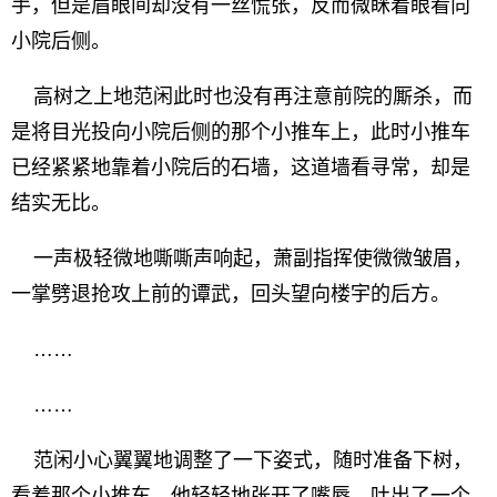
手，但是眉眼间却没有一丝慌张，反而微眯着眼看向
小院后侧。
高树之上地范闲此时也没有再注意前院的厮杀，而
是将目光投向小院后侧的那个小推车上，此时小推车
已经紧紧地靠着小院后的石墙，这道墙看寻常，却是
结实无比。
一声极轻微地嘶嘶声响起，萧副指挥使微微皱眉，
一掌劈退抢攻上前的谭武，回头望向楼宇的后方。
……
……
范闲小心翼翼地调整了一下姿式，随时准备下树，
看着那个小推车，他轻轻地张开了嘴唇，吐出了一个