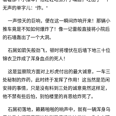
无声的单字儿：“炸。”
一声惊天的巨响，便在这一瞬间炸响开来！那辆小
推车竟是不知如何爆炸了！像一记雷般直接将小院后
的石墙轰出了一个大洞。
石屑如箭矢般劲飞，顿时将埋伏在后墙下地三十位
锦衣卫炸成了浑身血点的死人！
这是监察院方面对上杉虎付出的最大诚意，一车三
处秘制的炸药，此时终于发挥了作用！这当然是范闲
安排的事情，只是没有料到三处的诚意竟然这样足，
他不禁有些后怕，别怕楼里的肖恩给炸死了。
石屑初落地，籁籁啪啪的响声中，就有一辆浑身乌