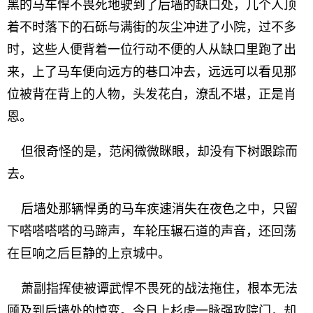
黑的马车悍不畏死地驶到了后墙的缺口处，几个人顶
着不时落下的石砾与满街的灰尘冲进了小院，过不多
时，这些人便背着一位行动不便的人从缺口里跑了出
来，上了马车便向远方的巷口冲去，远远可以看见那
位被背在背上的人物，头发花白，潦乱不堪，正是肖
恩。
但很奇怪的是，范闲微微眯眼，却没有下树跟踪而
去。
后墙处那辆悍勇的马车疾速消失在夜色之中，只留
下嗒嗒嗒嗒的马蹄声，车轮压辗石道的声音，还回荡
在巨响之后巨静的上京城中。
萧副指挥使被谭武悍不畏死的战法拖住，根本无法
顾及到后墙处的惊变。今日上杉虎一脉强攻院门，却