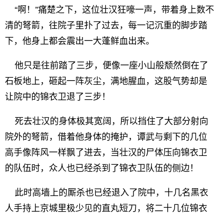
“啊！”痛楚之下，这位壮汉狂嚎一声，带着身上数不
清的弩箭，往院子里扑了过去，每一记沉重的脚步踏
下，他身上都会震出一大蓬鲜血出来。
他只是往前踏了三步，便像一座小山般颓然倒在了
石板地上，砸起一阵灰尘，满地腥血，这股气势却是
让院中的锦衣卫退了三步！
死去壮汉的身体极其宽阔，所以挡住了大部分射向
院外的弩箭，借着他身体的掩护，谭武与剩下的几位
高手像阵风一样飘了进去，当壮汉的尸体压向锦衣卫
的队伍时，众人也已经杀到了锦衣卫队伍的侧边！
此时高墙上的厮杀也已经退入了院中，十几名黑衣
人手持上京城里极少见的直丸短刀，将二十几位锦衣