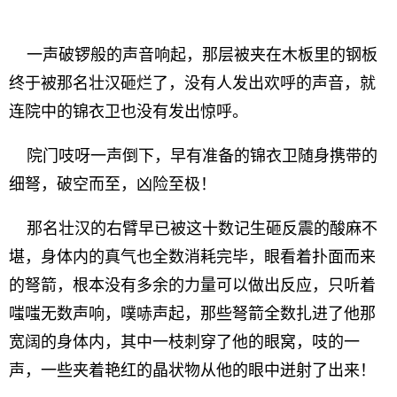
一声破锣般的声音响起，那层被夹在木板里的钢板
终于被那名壮汉砸烂了，没有人发出欢呼的声音，就
连院中的锦衣卫也没有发出惊呼。
院门吱呀一声倒下，早有准备的锦衣卫随身携带的
细弩，破空而至，凶险至极！
那名壮汉的右臂早已被这十数记生砸反震的酸麻不
堪，身体内的真气也全数消耗完毕，眼看着扑面而来
的弩箭，根本没有多余的力量可以做出反应，只听着
嗤嗤无数声响，噗哧声起，那些弩箭全数扎进了他那
宽阔的身体内，其中一枝刺穿了他的眼窝，吱的一
声，一些夹着艳红的晶状物从他的眼中迸射了出来！