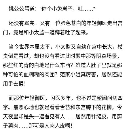
姚公公骂道：“你个小兔崽子，吐……”
还没有骂完。又有一位脸色苍白的年轻御医走出宫
门，竟是和小太监一道蹲着吐了起来。
当今世界本属太平，小太监又自幼在宫中长大，杖
责倒是看过，却也没有看过此时殿中那等阴森场景，
那些红的青的白地是什么东西？难道人肚子里就是那
种可怕的血糊糊的肉团？范家小姐真厉害，居然还能
用手去摸！
而那位年轻御医，习医多年，也不过是望闻问切四
字。最恶心地也就是看看舌苔和东宫胯下的花柳，今
天夜里却是头一遭看见有人……居然用针缝皮，用剪
子剪肉……那可是人肉人皮啊！