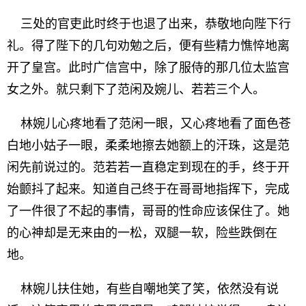
三处的官吏此时终于也退了出来，恭敬地向陛下行
礼。得了陛下的几句劝勉之后，便有些精力憔悴地离
开了皇宫。此时广信宫中，除了服侍的那几位太监宫
女之外。就只剩下了范闲及婉儿、若若三个人。
林婉儿心疼地看了范闲一眼，又心疼地看了面色苍
白地小姑子一眼，柔柔地擦去她额上的汗珠，这是范
闲先前说过的。范若若一直稳定到现在的手，终于开
始颤抖了起来。知道自己终于在哥哥地指挥下，完成
了一件很了不起的事情，哥哥的性命应该保住了。她
的心神却是无来由的一松，双腿一软，险些跌倒在
地。
林婉儿扶住她，有些自嘲地笑了笑，依然没有说