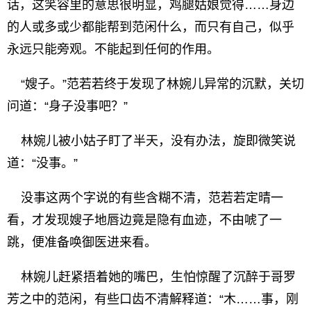
话，这笑容里的意思很明显，鸡腿姑娘觉得……身边
的人或多或少都能帮到范闲什么，而只有自己，似乎
永远只能旁观。不能起到任何的作用。
“嫂子。”范若若终于发现了林婉儿异常的沉默，关切
问道：“身子没事吧？”
林婉儿被小姑子盯了半天，没有办法，旋即微笑说
道：“没事。”
没事这两个字说的有些含糊不清，范若若定晴一
看，才发现嫂子地唇边竟是隐有血迹，不由唬了一
跳，便准备唤御医进来看。
林婉儿赶紧捂着她的嘴巴，生怕惊醒了沉醉于哥罗
芳之中的范闲，有些口齿不清解释道：“木……事，刚