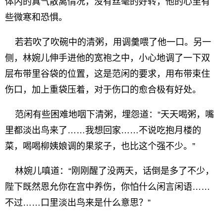
体内的真气散离情况，没有丝毫的好转，他的心里有
些微寒和恐惧。
若若吹了吹碗中的清粥，用调羹喂了他一口。另一
侧，林婉儿伸手进他的宽袍之中，小心地调了一下双
层布带里谷袋的位置，这是范闲的要求，用布带束住
伤口，加上重袋压着，对于伤口的愈合极有好处。
范闲有些困难地咽下清粥，埋怨道：“天天喝粥，嘴
里都淡出鸟来了……我想回家……不说吃抱月楼的
菜，喝喝柳姨娘调的果浆子，也比这个强不少。”
林婉儿嗔道：“刚刚醒了没两天，话倒是多了不少，
陛下既然恩允你在宫中养伤，你怕什么闲言闲语……
不过……口里淡出鸟来是什么意思？”