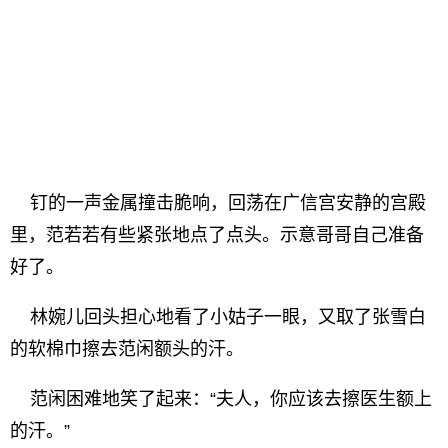
钉的一声金属撞击脆响，回荡在广信宫安静的宫殿
里，范若若有些紧张地点了点头。示意哥哥自己准备
好了。
林婉儿回头担心地看了小姑子一眼，又取了张雪白
的软棉巾擦去范闲额头的汗。
范闲困难地笑了起来：“夫人，你应该去擦医生额上
的汗。”