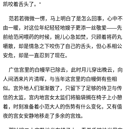
凯咬着舌头了。”
范若若微微一愣，马上明白了是怎么回事，心中不
由一暖，对这位年纪轻轻地嫂子更添一丝敬爱——先
前给范闲喂药的时候，婉儿心急如焚，只顾着将药丸
嚼散，却是情急之下咬伤了自己的舌头，但心系相公
安危，却是一直忍到了现在。
广信宫里的白幔早已除去，此时月儿穿出晚云，向
人间洒来片片清晖，与当年这宫里的白幔倒有些相
似。宫外地人们渐渐散了，只留下了足够的侍卫与传
信的太监，宫内地宫女太监们将脑袋搁在椅子上小憩
着，时刻准备着小范大人的伤势有什么变化，又有值
夜的宫女安静地移走了多余的宫烛。