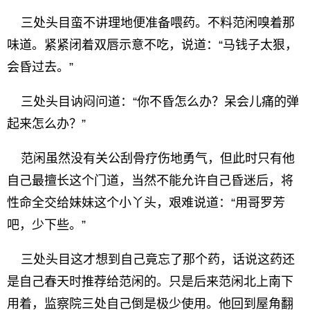
三处头目蛮不讲理地便准备喂药。不料范闲嗅着那
味道。紧紧闭着双唇示意不吃，说道：“马钱子太狠，
会昏过去。”
三处头目讷闷问道：“你不昏怎么办？呆会儿痛的弹
起来怎么办？”
范闲虽然没有关公刮骨疗伤地勇气，但此时只有他
自己最擅长这个门道，当然不能允许自己昏迷后，将
性命全交给妹妹这个小丫头，艰难说道：“用哥罗芳
吧，少下些。”
三处头目这才想到自己竟忘了那个药，话说这药还
是自己春天时推荐给范闲的。只是后来范闲北上南下
用着，监察院三处自己倒是极少使用。他回到屋角翻