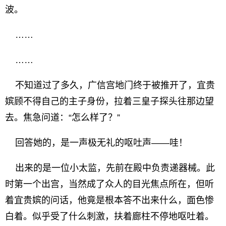
波。
……
……
不知道过了多久，广信宫地门终于被推开了，宜贵
嫔顾不得自己的主子身份，拉着三皇子探头往那边望
去。焦急问道：“怎么样了？”
回答她的，是一声极无礼的呕吐声——哇！
出来的是一位小太监，先前在殿中负责递器械。此
时第一个出宫，当然成了众人的目光焦点所在，但听
着宜贵嫔的问话，他竟是根本答不出来什么，面色惨
白着。似乎受了什么刺激，扶着廊柱不停地呕吐着。