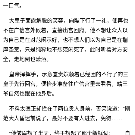
一口气。
大皇子面露解脱的笑容，向陛下行了一礼，便再也
不在广信宫外候着，直接出宫回府。他不想让众人以
为自己是在对范闲示好，也不想人们以为自己是在揣
摩圣意，只是纯粹地不想范闲死了，此时听着对方安
全，走地倒也潇洒。
皇帝挥挥手，示意宜贵嫔领着已经困的不行了的三
皇子先行回宫，便抬步准备往广信宫里去看看，靖王
爷自然也跟在他身后。
不料太医正却拦在了两位贵人身前，苦笑说道：“刚
范大人昏迷前说了，最好不要有人进去，免得……
”他皱眉想了半天，终于想起了那个新鲜词：……自