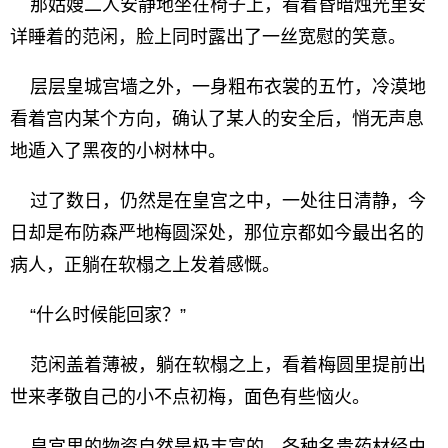
那姑嫂二人安静地坐在椅子上，看着昏暗烛光里安
详睡着的范闲，脸上同时露出了一丝宽慰的笑意。
层层皇城宫墙之外，一身粗布衣裳的五竹，冷漠地
看着宫内某个方向，确认了某人的安全后，悄无声息
地遁入了黑夜的小树林中。
过了数日，仍然是在皇宫之中，一处往日清静，今
日却是布防森严地梅圆深处，那位京都如今最出名的
病人，正躺在软榻之上发着感慨。
“什么时候能回家？”
范闲盖着薄被，躺在软榻之上，看着梅圆里提前出
世来孝敬自己的小不点初梅，面色有些恼火。
皇宫里的物资自然是极丰富的，各种名贵药材经由