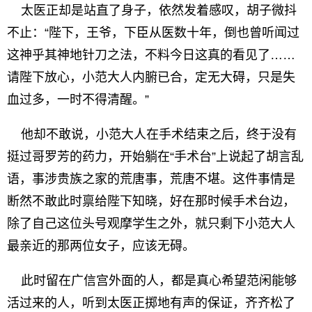
太医正却是站直了身子，依然发着感叹，胡子微抖
不止：“陛下，王爷，下臣从医数十年，倒也曾听闻过
这神乎其神地针刀之法，不料今日这真的看见了……
请陛下放心，小范大人内腑已合，定无大碍，只是失
血过多，一时不得清醒。”
他却不敢说，小范大人在手术结束之后，终于没有
挺过哥罗芳的药力，开始躺在“手术台”上说起了胡言乱
语，事涉贵族之家的荒唐事，荒唐不堪。这件事情是
断然不敢此时禀给陛下知晓，好在那时候手术台边，
除了自己这位头号观摩学生之外，就只剩下小范大人
最亲近的那两位女子，应该无碍。
此时留在广信宫外面的人，都是真心希望范闲能够
活过来的人，听到太医正掷地有声的保证，齐齐松了