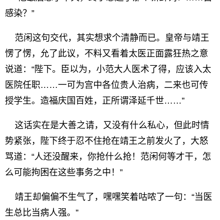
感染？”
范闲这句交代，其实想求个清静而已。皇帝与靖王
愣了愣，允了此议，不料又看着太医正面露狂热之意
说道：“陛下。臣以为，小范大人医术了得，应该入太
医院任职……一可为宫中各位贵人治病，二来也可传
授学生。造福庆国百姓，正所谓泽延千世……”
这话实在是大善之请，又没有什么私心，但此时情
势紧张，陛下终于忍不住抢在靖王之前发火了，大怒
骂道：“人还没醒来，你抢什么抢！范闲何等才干，怎
么可能拘困在这些事务之中！”
靖王却偏偏不生气了，嘿嘿笑着咕哝了一句：“当医
生总比当病人强。”