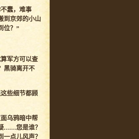
你不蠢，难事
搬到京郊的小山
到位？”
就算军方可以查
？黑骑离开不
连这些细节都顾
双面乌鸦暗中帮
疑……您是谁？
到一点儿风声？