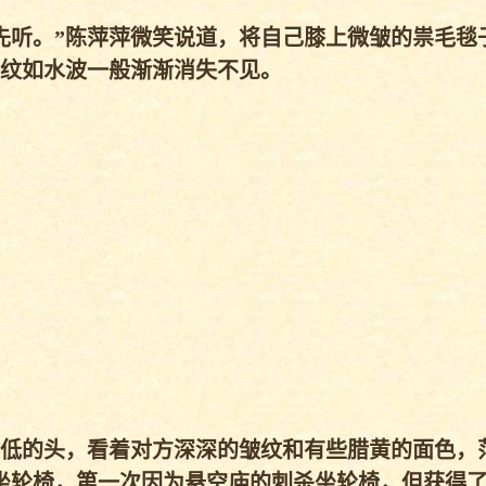
听。”陈萍萍微笑说道，将自己膝上微皱的祟毛毯
纹如水波一般渐渐消失不见。
低的头，看着对方深深的皱纹和有些腊黄的面色，
坐轮椅，第一次因为悬空庙的刺杀坐轮椅，但获得