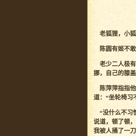
老狐狸，小狐
陈圆有姬不敢
老少二人极有
挪，自己的膝盖
陈萍萍指指他
道：“坐轮椅习
“没什么不习惯
说道，顿了顿，
我被人捅了一刀