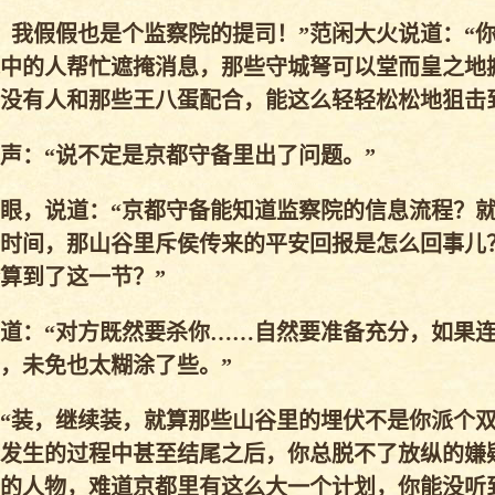
我假假也是个监察院的提司！”范闲大火说道：“
中的人帮忙遮掩消息，那些守城弩可以堂而皇之地
没有人和那些王八蛋配合，能这么轻轻松松地狙击
：“说不定是京都守备里出了问题。”
眼，说道：“京都守备能知道监察院的信息流程？
时间，那山谷里斥侯传来的平安回报是怎么回事儿
算到了这一节？”
道：“对方既然要杀你……自然要准备充分，如果
，未免也太糊涂了些。”
“装，继续装，就算那些山谷里的埋伏不是你派个
发生的过程中甚至结尾之后，你总脱不了放纵的嫌
的人物，难道京都里有这么大一个计划，你能没听