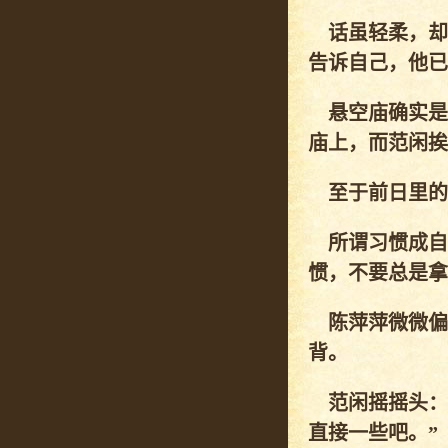
话虽轻柔，却
告诉自己，他已
悬空庙确实是
庙上，而范闲挨
至于前日里的
所谓习惯成自
惯，不要总是拿
陈萍萍微微偏
背。
范闲摇摇头：
直接一些吧。”