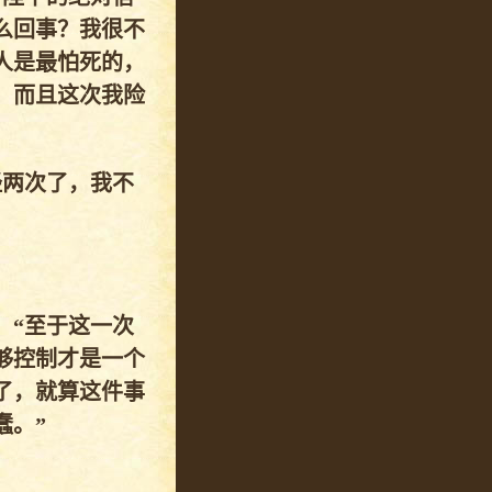
么回事？我很不
人是最怕死的，
，而且这次我险
经两次了，我不
：“至于这一次
够控制才是一个
了，就算这件事
蠢。”