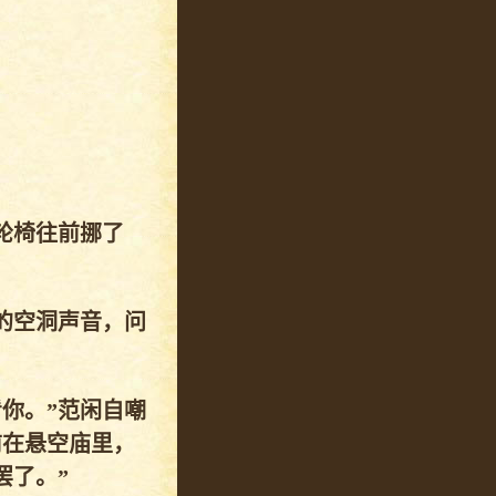
轮椅往前挪了
的空洞声音，问
你。”范闲自嘲
前在悬空庙里，
罢了。”