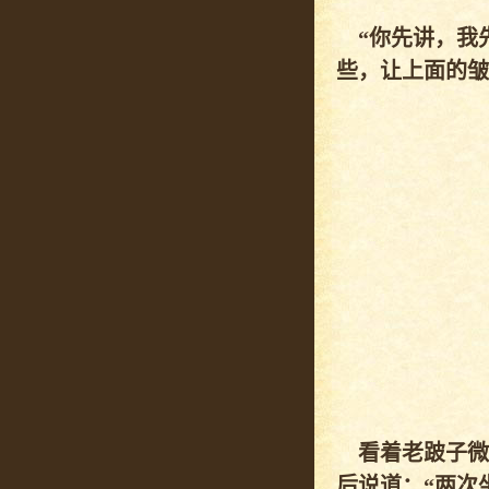
“你先讲，我先
些，让上面的皱
看着老跛子微
后说道：“两次