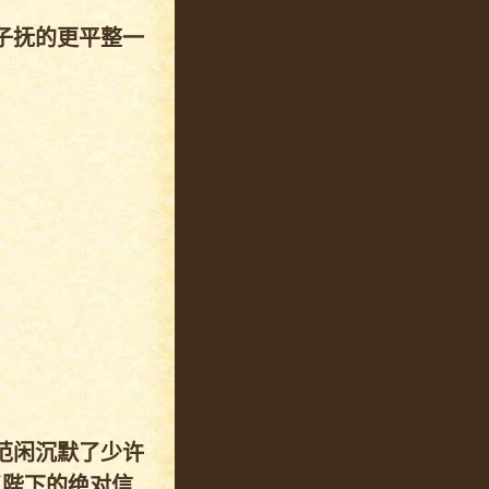
子抚的更平整一
范闲沉默了少许
了陛下的绝对信