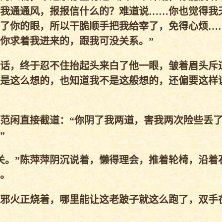
我通通风，报报信什么的？难道说……你也觉得我
了你的眼，所以干脆顺手把我给宰了，免得心烦…
你求着我进来的，跟我可没关系。”
话，终于忍不住抬起头来白了他一眼，皱着眉头斥
是这么想的，也知道我不是这般想的，还偏要这样
范闲直接截道：“你阴了我两道，害我两次险些丢
”
。”陈萍萍阴沉说着，懒得理会，推着轮椅，沿着
。
火正烧着，哪里能让这老跛子就这么跑了，双手在