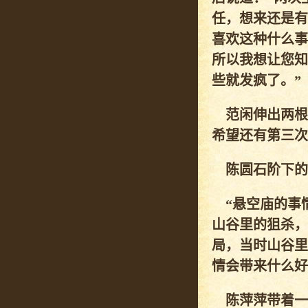
任，想来还是有
喜欢这种什么事
所以我想让您知
些就发疯了。”
范闲伸出两根
希望还有第三次
陈圆石阶下的
“悬空庙的事情
山谷里的狙杀，
局，当时山谷里
情会带来什么好
陈萍萍带着一丝