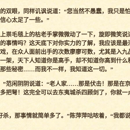
的双眼，同样讥讽说道：“您当然不愚蠢，我只是
信心太足了一些。”
上祟毛毯上的枯老手掌微微动了一下，旋即微笑说
的事情吗？这天底下对你实力的了解，我应该是最
戏，在众人面前出手的次数廖廖可数，尤其是入九
一架，天下人知道你是高手，却不知道你高到什么
那些秘密……而我不一样，我知道这一切。”
”范闲阴阴说道：“老人家……那是伏击！那是在
多把弩！这完全可以去东夷城杀四顾剑了，你就一
杀，那事情就简单多了。”陈萍萍咕哝着，“我都