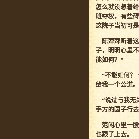
怎么就没想着给
班夺权，有些碍
这院子当初可是
陈萍萍听着这
子，明明心里不
能如何？”
“不能如何？”
给我一个公道。
“说过与我无关
手方的圆子行去
范闲心里一股邪
也跟了上去。