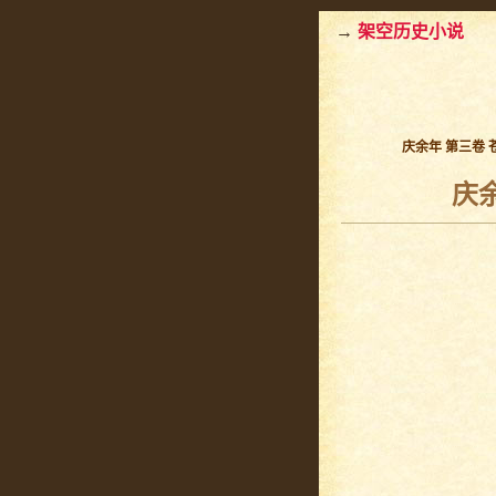
→
架空历史小说
庆余年 第三卷 
庆