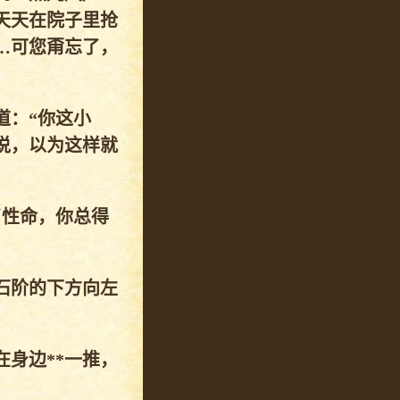
天天在院子里抢
…可您甭忘了，
道：“你这小
说，以为这样就
了性命，你总得
石阶的下方向左
身边**一推，