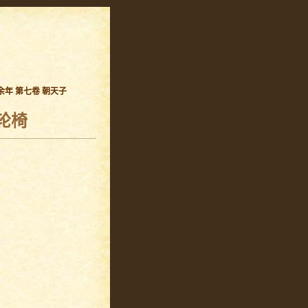
余年 第七卷 朝天子
轮椅