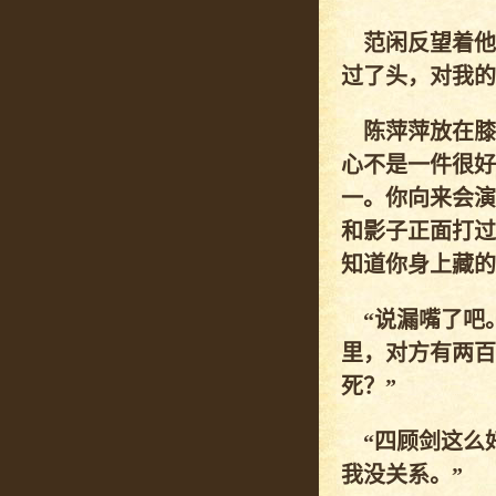
范闲反望着他
过了头，对我的
陈萍萍放在膝
心不是一件很好
一。你向来会演
和影子正面打过
知道你身上藏的
“说漏嘴了吧。
里，对方有两百
死？”
“四顾剑这么好
我没关系。”