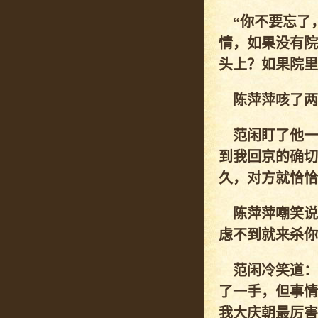
“你不要忘了，
情，如果没有院
头上？如果院里
陈萍萍咳了两声
范闲盯了他一
到我回京的确切
久，对方就恰恰
陈萍萍嘲笑说
虑不到就来杀你
范闲冷笑道：
了一手，但事情
我大庆朝最厉害