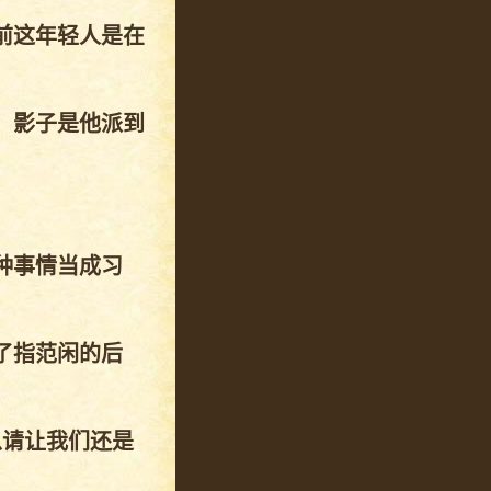
前这年轻人是在
，影子是他派到
种事情当成习
了指范闲的后
以请让我们还是